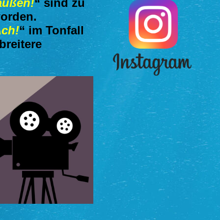
raußen!
“ sind zu
worden.
ch!
“ im Tonfall
breitere