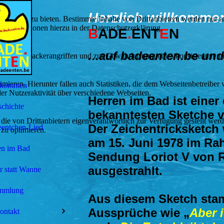
Herzlich willkommen
lebnis zu bieten. Bestimmte Inhalte von Drittanbietern werden nur ang
e Informationen hierzu in der Datenschutzerklärung.
B
ADE
.
ENT
E
N
.
..auf badeenten.be und
utz vor Hackerangriffen und zur Gewährleistung eines konsistenten un
ieren. Hierunter fallen auch Statistiken, die dem Webseitenbetreiber v
lkommen
r Nutzeraktivität über verschiedene Webseiten.
Herren im Bad ist einer 
chichte
bekanntesten Sketche v
 die von Drittanbietern eigenverantwortlich zur Verfügung gestellt wer
Der Zeichentricksketch
eentchen-Lied
 zu optimieren.
am 15. Juni 1978 im Ra
en im Bad
Sendung Loriot V von 
ausgestrahlt.
 statt Wanne
mmlung
Aus diesem Sketch st
Aussprüche wie „
Aber 
ontakt