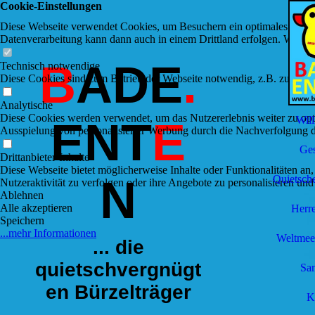
Cookie-Einstellungen
Diese Webseite verwendet Cookies, um Besuchern ein optimales Nutzerer
Datenverarbeitung kann dann auch in einem Drittland erfolgen. Weiter
B
ADE
.
Technisch notwendige
Diese Cookies sind zum Betrieb der Webseite notwendig, z.B. zum Sch
Analytische
Diese Cookies werden verwendet, um das Nutzererlebnis weiter zu optim
Wil
ENT
E
Ausspielung von personalisierter Werbung durch die Nachverfolgung de
Ges
Drittanbieter-Inhalte
Diese Webseite bietet möglicherweise Inhalte oder Funktionalitäten an,
N
Quietsch
Nutzeraktivität zu verfolgen oder ihre Angebote zu personalisieren und
Ablehnen
Alle akzeptieren
Herr
Speichern
...mehr Informationen
Weltmeer
... die
quietschvergnügt
Sa
en Bürzelträger
K