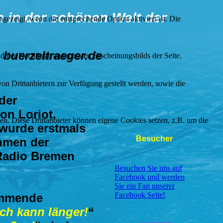
 in der schönen Welt der
ezeigt, wenn die entsprechende Option aktiviert ist. Die
 buerzeltraeger.de
d der Nachfrage angepassten Erscheinungsbilds der Seite.
on Drittanbietern zur Verfügung gestellt werden, sowie die
der
on Loriot.
den. Diese Drittanbieter können eigene Cookies setzen, z.B. um die
 wurde erstmals
Besucher
hmen der
Radio Bremen
Besuchen Sie uns auf
Facebook und werden
Sie ein Fan unserer
Facebook Seite!
ammende
ich kann länger!
“