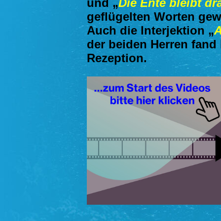
und „
Die Ente bleibt d
geflügelten Worten ge
Auch die Interjektion „
A
der beiden Herren fand 
Rezeption.